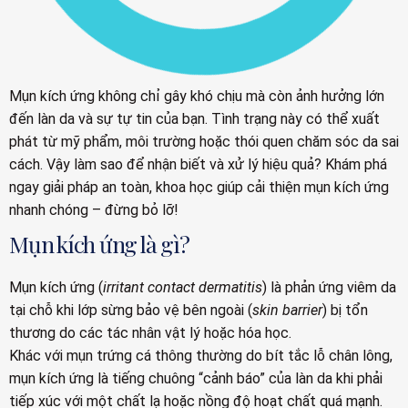
Mụn kích ứng không chỉ gây khó chịu mà còn ảnh hưởng lớn
đến làn da và sự tự tin của bạn. Tình trạng này có thể xuất
phát từ mỹ phẩm, môi trường hoặc thói quen chăm sóc da sai
cách. Vậy làm sao để nhận biết và xử lý hiệu quả? Khám phá
ngay giải pháp an toàn, khoa học giúp cải thiện mụn kích ứng
nhanh chóng – đừng bỏ lỡ!
Mụn kích ứng là gì?
Mụn kích ứng (
irritant contact dermatitis
) là phản ứng viêm da
tại chỗ khi lớp sừng bảo vệ bên ngoài (
skin barrier
) bị tổn
thương do các tác nhân vật lý hoặc hóa học.
Khác với mụn trứng cá thông thường do bít tắc lỗ chân lông,
mụn kích ứng là tiếng chuông “cảnh báo” của làn da khi phải
tiếp xúc với một chất lạ hoặc nồng độ hoạt chất quá mạnh.