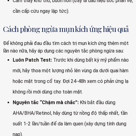
Cảm thấy khó thở, buồn nôn (đây là dấu hiệu sốc phản vệ,
cần cấp cứu ngay lập tức).
Cách phòng ngừa mụn kích ứng hiệu quả
Để không phải đau đầu tìm cách trị mụn kích ứng thêm một
lần nào nữa, hãy áp dụng các nguyên tắc phòng ngừa sau:
Luôn Patch Test:
Trước khi dùng bất kỳ mỹ phẩm nào
mới, hãy thoa một lượng nhỏ lên vùng da dưới quai hàm
hoặc mặt trong cổ tay. Đợi 24-48h xem có phản ứng lạ
không rồi mới dùng cho toàn mặt.
Nguyên tắc “Chậm mà chắc”:
Khi bắt đầu dùng
AHA/BHA/Retinol, hãy dùng từ nồng độ thấp nhất, tần
suất 1-2 lần/tuần để da làm quen (xây dựng tính dung
nạp).