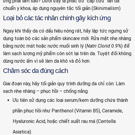
ứng phải làm sao? Dưới đây là phác đồ “cấp cứu” làn da
chuẩn y khoa, áp dụng nguyên tắc tối giản (
Skinimalism
).
Loại bỏ các tác nhân chính gây kích ứng
Ngay khi thấy da có dấu hiệu nóng rát, hãy lập tức ngưng sử
dụng toàn bộ các sản phẩm skincare mới. Rửa mặt nhẹ nhàng
bằng nước mát hoặc nước muối sinh lý (
Natri Clorid 0.9%
) để
làm sạch lượng mỹ phẩm còn sót lại trên da. Tuyệt đối không
dùng nước ấm vì sẽ làm da khô và đỏ hơn.
Chăm sóc da đúng cách
Giai đoạn này, hãy tối giản quy trình dưỡng da chỉ còn: Làm
sạch nhẹ nhàng – phục hồi – chống nắng.
Ưu tiên sử dụng các loại serum/kem dưỡng chứa thành
phần phục hồi như Panthenol (Vitamin B5), Ceramide,
Hyaluronic Acid, hoặc chiết xuất rau má (Centella
Asiatica).