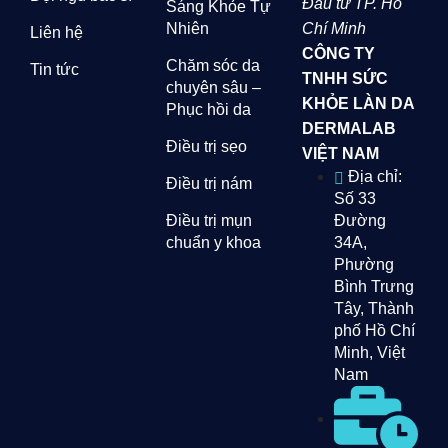
Đầu tư TP. Hồ
Sáng Khỏe Tự
Nhiên
Chí Minh
Liên hệ
CÔNG TY
Chăm sóc da
Tin tức
TNHH SỨC
chuyên sâu –
KHỎE LÀN DA
Phục hồi da
DERMALAB
Điều trị sẹo
VIỆT NAM
Địa chỉ:
Điều trị nám
Số 33
Điều trị mụn
Đường
chuẩn y khoa
34A,
Phường
Bình Trưng
Tây, Thành
phố Hồ Chí
Minh, Việt
Nam