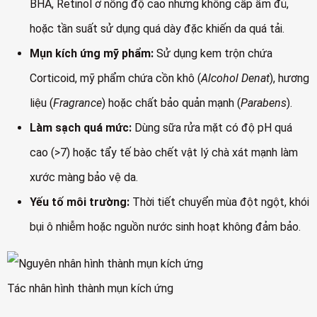
BHA, Retinol ở nồng độ cao nhưng không cấp ẩm đủ,
hoặc tần suất sử dụng quá dày đặc khiến da quá tải.
Mụn kích ứng mỹ phẩm:
Sử dụng kem trộn chứa
Corticoid, mỹ phẩm chứa cồn khô (
Alcohol Denat
), hương
liệu (
Fragrance
) hoặc chất bảo quản mạnh (
Parabens
).
Làm sạch quá mức:
Dùng sữa rửa mặt có độ pH quá
cao (>7) hoặc tẩy tế bào chết vật lý chà xát mạnh làm
xước màng bảo vệ da.
Yếu tố môi trường:
Thời tiết chuyển mùa đột ngột, khói
bụi ô nhiễm hoặc nguồn nước sinh hoạt không đảm bảo.
Tác nhân hình thành mụn kích ứng