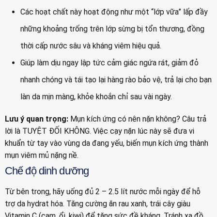
Các hoạt chất này hoạt động như một “lớp vữa” lấp đầy
những khoảng trống trên lớp sừng bị tổn thương, đồng
thời cấp nước sâu và kháng viêm hiệu quả.
Giúp làm dịu ngay lập tức cảm giác ngứa rát, giảm đỏ
nhanh chóng và tái tạo lại hàng rào bảo vệ, trả lại cho bạn
làn da mịn màng, khỏe khoắn chỉ sau vài ngày.
Lưu ý quan trọng:
Mụn kích ứng có nên nặn không? Câu trả
lời là TUYỆT ĐỐI KHÔNG. Việc cạy nặn lúc này sẽ đưa vi
khuẩn từ tay vào vùng da đang yếu, biến mụn kích ứng thành
mụn viêm mủ nặng nề.
Chế độ dinh dưỡng
Từ bên trong, hãy uống đủ 2 – 2.5 lít nước mỗi ngày để hỗ
trợ da hydrat hóa. Tăng cường ăn rau xanh, trái cây giàu
Vitamin C (cam, ổi, kiwi) để tăng sức đề kháng. Tránh xa đồ