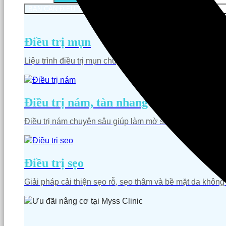
BẠN CẦN ĐIỀU TRỊ DA
BẠN CẦN CHĂM SÓC DA TOÀN DIỆN
Điều trị mụn
Liệu trình điều trị mụn chuyên sâu theo chuẩn y khoa, g
Điều trị nám, tàn nhang
Điều trị nám chuyên sâu giúp làm mờ sắc tố, cải thiện l
Điều trị sẹo​
Giải pháp cải thiện sẹo rỗ, sẹo thâm và bề mặt da không