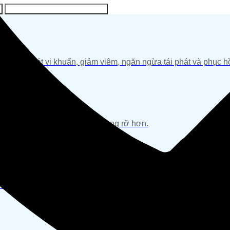
BẠN CẦN TRẺ HÓA NÂNG CƠ
iúp kiểm soát vi khuẩn, giảm viêm, ngăn ngừa tái phát và phục 
àn da đều màu, sáng khỏe và rạng rỡ hơn.
 đồng đều, giúp làn da mịn màng và tự tin hơn.