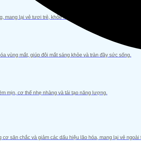
g, mang lại vẻ tươi trẻ, khỏe mạnh và rạng rỡ.
óa vùng mắt, giúp đôi mắt sáng khỏe và tràn đầy sức sống.
mềm mịn, cơ thể nhẹ nhàng và tái tạo năng lượng.
ng cơ săn chắc và giảm các dấu hiệu lão hóa, mang lại vẻ ngoài 