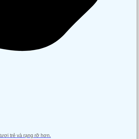
tươi trẻ và rạng rỡ hơn.