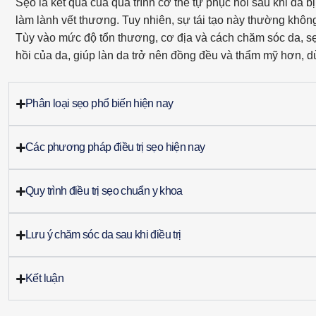
Sẹo là kết quả của quá trình cơ thể tự phục hồi sau khi da b
làm lành vết thương. Tuy nhiên, sự tái tạo này thường khôn
Tùy vào mức độ tổn thương, cơ địa và cách chăm sóc da, sẹo 
hồi của da, giúp làn da trở nên đồng đều và thẩm mỹ hơn, 
Phân loại sẹo phổ biến hiện nay
Các phương pháp điều trị sẹo hiện nay
Quy trình điều trị sẹo chuẩn y khoa
Lưu ý chăm sóc da sau khi điều trị
Kết luận