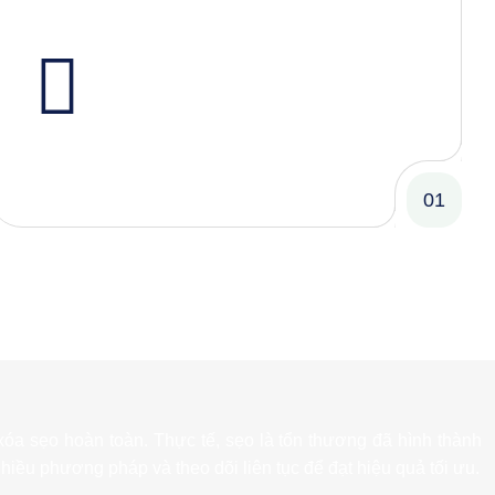
01
 xóa sẹo hoàn toàn. Thực tế, sẹo là tổn thương đã hình thành
p nhiều phương pháp và theo dõi liên tục để đạt hiệu quả tối ưu.