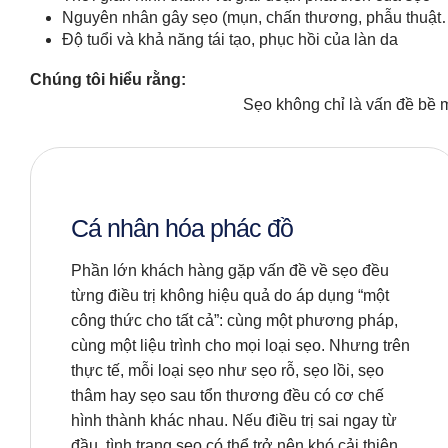
Nguyên nhân gây sẹo (mụn, chấn thương, phẫu thuật
Độ tuổi và khả năng tái tạo, phục hồi của làn da
Chúng tôi hiểu rằng:
Sẹo không chỉ là vấn đề bề m
Cá nhân hóa phác đồ
Phần lớn khách hàng gặp vấn đề về sẹo đều
từng điều trị không hiệu quả do áp dụng “một
công thức cho tất cả”: cùng một phương pháp,
cùng một liệu trình cho mọi loại sẹo. Nhưng trên
thực tế, mỗi loại sẹo như sẹo rỗ, sẹo lồi, sẹo
thâm hay sẹo sau tổn thương đều có cơ chế
hình thành khác nhau. Nếu điều trị sai ngay từ
đầu, tình trạng sẹo có thể trở nên khó cải thiện