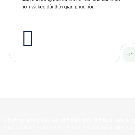
hơn và kéo dài thời gian phục hồi.
01
Một trong những hiểu lầm phổ biến nhất về điều trị sẹo là n
trong cấu trúc da, liên quan đến quá trình tái tạo collagen và 