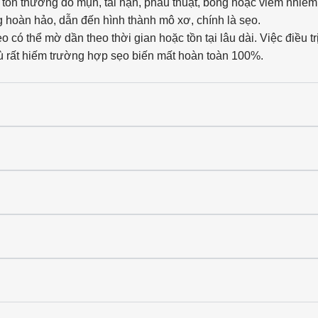
ị tổn thương do mụn, tai nạn, phẫu thuật, bỏng hoặc viêm nhiễm.
g hoàn hảo, dẫn đến hình thành mô xơ, chính là sẹo.
có thể mờ dần theo thời gian hoặc tồn tại lâu dài. Việc điều t
dù rất hiếm trường hợp sẹo biến mất hoàn toàn 100%.