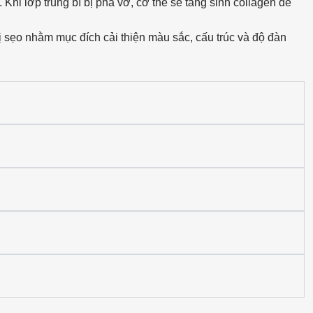
 Khi lớp trung bì bị phá vỡ, cơ thể sẽ tăng sinh collagen để
rị sẹo nhằm mục đích cải thiện màu sắc, cấu trúc và độ đàn