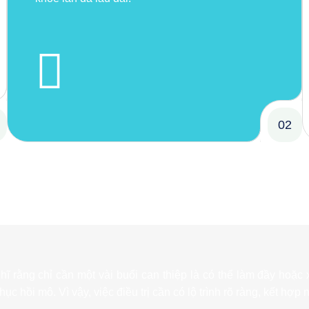
02
ghĩ rằng chỉ cần một vài buổi can thiệp là có thể làm đầy hoặc
phục hồi mô. Vì vậy, việc điều trị cần có lộ trình rõ ràng, kết hợ