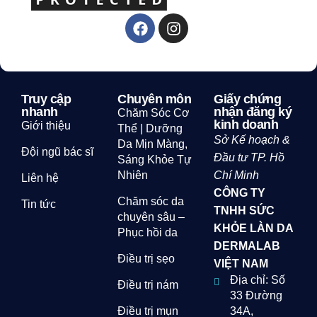
Truy cập
Chuyên môn
Giấy chứng
nhanh
nhận đăng ký
Chăm Sóc Cơ
kinh doanh
Giới thiệu
Thể | Dưỡng
Sở Kế hoạch &
Da Mịn Màng,
Đội ngũ bác sĩ
Đầu tư TP. Hồ
Sáng Khỏe Tự
Nhiên
Chí Minh
Liên hệ
CÔNG TY
Chăm sóc da
Tin tức
TNHH SỨC
chuyên sâu –
KHỎE LÀN DA
Phục hồi da
DERMALAB
Điều trị sẹo
VIỆT NAM
Địa chỉ: Số
Điều trị nám
33 Đường
Điều trị mụn
34A,