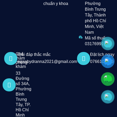
chuẩn y khoa
Phường
Bình Trưng
Tây, Thành
phố Hồ Chí
Minh, Việt
Nam
Mã số thuế:
0317699193
Ghé
Giải đáp thắc mắc
Đặt lịch ngay
thăm
myssbydranna2021@gmail.com
0766107986
phòng
khám
33
Đường
số 34A,
Phường
Bình
Trưng
Tây, TP.
Hồ Chí
Minh